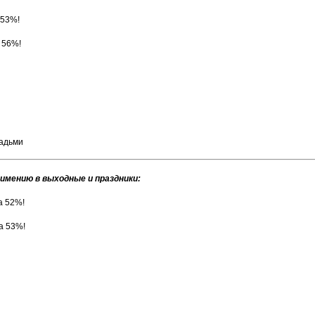
 53%!
а 56%!
шадьми
 имению в выходные и праздники:
а 52%!
ка 53%!