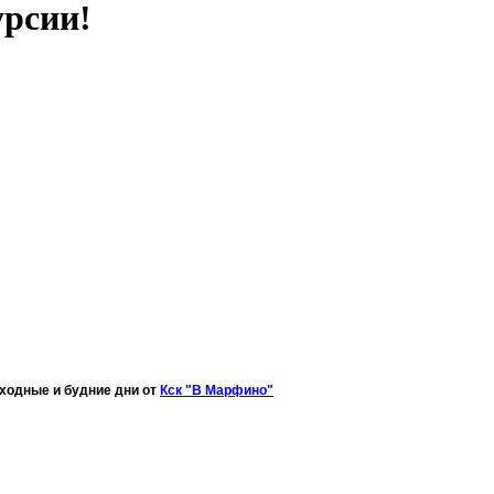
урсии!
ыходные и будние дни от
Кск "В Марфино"