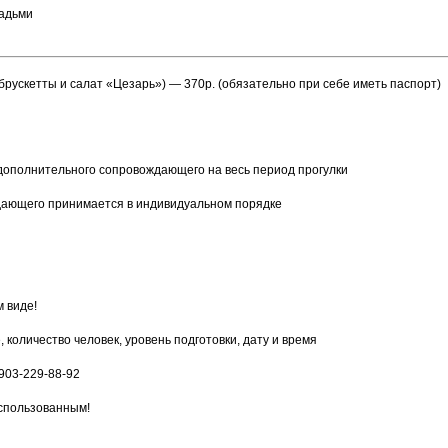
шадьми
брускетты и салат «Цезарь») — 370р. (обязательно при себе иметь паспорт)
 дополнительного сопровождающего на весь период прогулки
дающего принимается в индивидуальном порядке
 виде!
количество человек, уровень подготовки, дату и время
903-229-88-92
использованным!