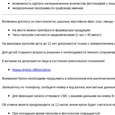
возможность сделать неограниченное количество фотографий с ло
экскурсионная программа по графскому имению
Возможна доплата за ланч (напиток, шашлык, картофель-фри, соус, овощи, 
На месте можно приобрести фермерскую продукцию
Часы прогулки считаются академическими (1 час = 45 минут)
На верховые прогулки дети до 12 лет допускаются только с прикреплением
Для детей старшего возраста решение о необходимости личного сопровож
К катанию не допускаются лица в состоянии алкогольного опьянения!
Наша группа «ВКонтакте»
Внимание! Купон необходимо предъявить в электронном или распечатанном
Запишитесь по телефону, сообщите номер и код купона, контактные данные, 
Для фиксации записи отправьте СМС с вашими данными на номер 8-
Об отмене визита предупредите за 12 часов, иначе купон будет считаться 
При опоздании время прогулки и фотосессии сокращается!