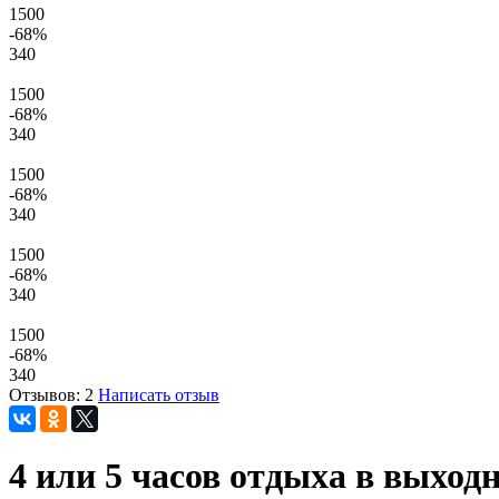
1500
-68
%
340
1500
-68
%
340
1500
-68
%
340
1500
-68
%
340
1500
-68
%
340
Отзывов: 2
Написать отзыв
4 или 5 часов отдыха в выход