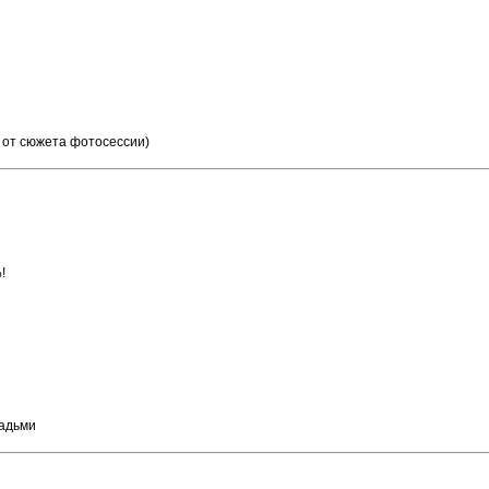
 от сюжета фотосессии)
!
шадьми