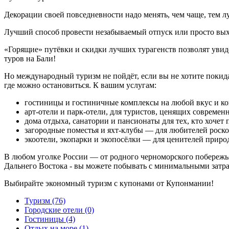
Декорации своей повседневности надо менять, чем чаще, тем л
Лучший способ провести незабываемый отпуск или просто вых
«Горящие» путёвки и скидки лучших турагенств позволят увиде
туров на Бали!
Но международный туризм не пойдёт, если вы не хотите поки
где можно остановиться. К вашим услугам:
гостиницы и гостиничные комплексы на любой вкус и ко
арт-отели и парк-отели, для туристов, ценящих совреме
дома отдыха, санатории и пансионаты для тех, кто хочет 
загородные поместья и яхт-клубы — для любителей роск
экоотели, экопарки и экопосёлки — для ценителей приро
В любом уголке России — от родного черноморского побережь
Дальнего Востока - вы можете побывать с минимальными затр
Выбирайте экономный туризм с купонами от Купонмании!
Туризм (76)
Городские отели (0)
Гостиницы (4)
Отдых на море (1)