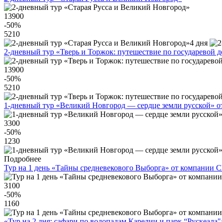
13900
-50
%
5210
4 дня
2-дневный тур «Тверь и Торжок: путешествие по государевой д
13900
-50
%
5210
1-дневный тур «Великий Новгород — сердце земли русской» о
3300
-50
%
1230
Подробнее
Тур на 1 день «Тайны средневекового Выборга» от компании C
3100
-50
%
1160
«Тур на 2 дня: сафари по водопадам Карелии и парк “Рускеала"