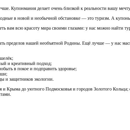
учше. Купонмания делает очень близкой к реальности вашу мечт
одные в новой и необычной обстановке — это туризм. А купоны
ть вам всю красоту мира своими глазами: у нас можно найти ту
дать пределов нашей необъятной Родины. Ещё лучше — у нас ма
шелёк;
нный и креативный подход;
побыть в покое и подправить здоровье;
оши;
ды и защитников экологии.
я и Крыма до уютного Подмосковья и городов Золотого Кольца;
атами.