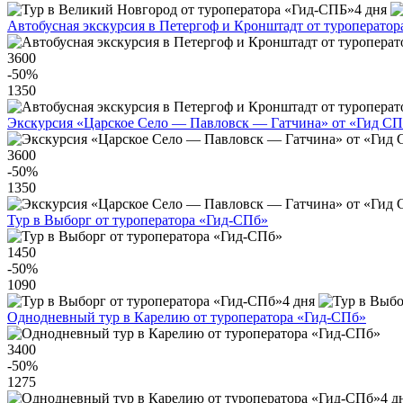
4 дня
Автобусная экскурсия в Петергоф и Кронштадт от туроперато
3600
-50
%
1350
Экскурсия «Царское Село — Павловск — Гатчина» от «Гид С
3600
-50
%
1350
Тур в Выборг от туроператора «Гид-СПб»
1450
-50
%
1090
4 дня
Однодневный тур в Карелию от туроператора «Гид-СПб»
3400
-50
%
1275
4 д