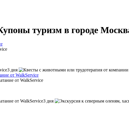
Купоны туризм в городе Москв
ce
3 дня
ние от WalkService
3 дня