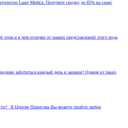
тологии Laser Medica. Получите скидку до 85% на сеанс
б этом и в чем отличие от наших представлений этого рода
ходимо заботиться каждый день и заранее! Одним из таких
 часто? В Центре Пирогова Вы можете пройти любое