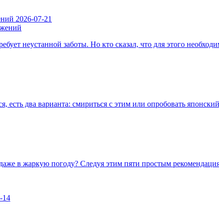
ений
2026-07-21
ребует неустанной заботы. Но кто сказал, что для этого необх
я, есть два варианта: смириться с этим или опробовать японск
аже в жаркую погоду? Следуя этим пяти простым рекомендациям
-14