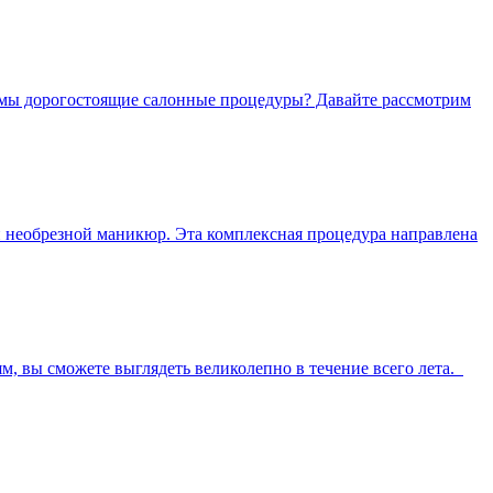
одимы дорогостоящие салонные процедуры? Давайте рассмотрим
ий необрезной маникюр. Эта комплексная процедура направлена
, вы сможете выглядеть великолепно в течение всего лета.