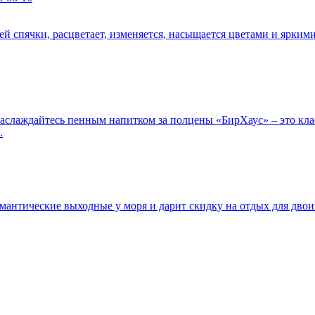
ей спячки, расцветает, изменяется, насыщается цветами и яркими
наслаждайтесь пенным напитком за полцены «БирХаус» – это кла
.
антические выходные у моря и дарит скидку на отдых для двоих.