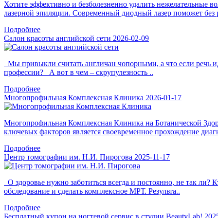
Хотите эффективно и безболезненно удалить нежелательные во
лазерной эпиляции. Современный диодный лазер поможет без р
Подробнее
Салон красоты английской сети
2026-02-09
Мы привыкли считать англичан чопорными, а что если речь иде
профессии? А вот в чем – скрупулезность ..
Подробнее
Многопрофильная Комплексная Клиника
2026-01-17
Многопрофильная Комплексная Клиника на Ботанической Здоров
ключевых факторов является своевременное прохождение диагн
Подробнее
Центр томографии им. Н.И. Пирогова
2025-11-17
О здоровье нужно заботиться всегда и постоянно, не так ли? 
обследование и сделать комплексное МРТ. Результа..
Подробнее
Бесплатный купон на ногтевой сервис в студии BeautyLab!
202