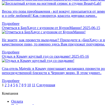
Весна это пора преображения - всё вокруг просыпается от зимн
и о себе любимой! Как говорится, красота девушки начин..
Подробнее
Отметься в БирХаусе с купоном от КупонМании!
2025-06-15
Не знаете, как провести выходные? Приходите в «БирХаус» и 
качественное пиво, то именно здесь Вам предложат популярны.
Подробнее
Отдых в Крыму круглый год со скидками!
2025-05-16
Спа-отель Majestic в Крыму приглашает желающих провести ром
непосредственной близости к Черному морю. В этом удивит..
Подробнее
1
2
3
4
5
6
7
8
9
10
11
Следующая
Компания
Оплата