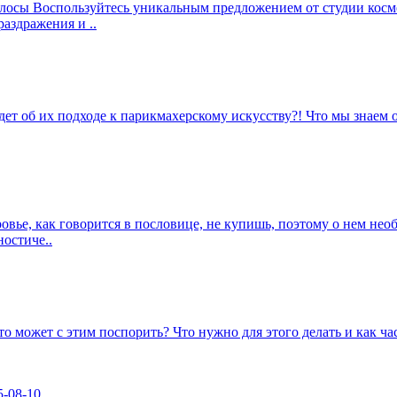
лосы Воспользуйтесь уникальным предложением от студии косме
аздражения и ..
т об их подходе к парикмахерскому искусству?! Что мы знаем о
ье, как говорится в пословице, не купишь, поэтому о нем необ
остиче..
Кто может с этим поспорить? Что нужно для этого делать и как
5-08-10