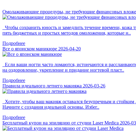
Омолаживающие процедуры, не требующие финансовых влож
Чтобы сохранить юность и замедлить течение времени, кожа т
пять бюджетных и простых методов омоложения, которые н..
Подробнее
Все о японском маникюре
2026-04-20
Если ваши ногти часто ломаются, истончаются и расслаиваютс
на оздоровление, укрепление и придание ногтевой пласт..
Подробнее
Правила идеального летнего макияжа
2026-03-26
Хотите, чтобы ваш макияж оставался безупречным и стойким д
Начните с создания идеальной основы. Избег..
Подробнее
Бесплатный купон на эпиляцию от студии Laser Medica
2026-03